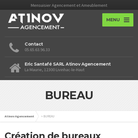
Mensuisier Agencement et Ameublement
MENU
Contact
05.65.63.96.33
Eric Santafé SARL Atinov Agencement
La Maurie, 12300 Livinhac-le-Haut
BUREAU
Atinov Agencement
>
BUREAU
Création de bureaux