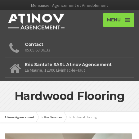
Mensuisier Agencement et Ameublement
MENU
Contact
05.65.63.96.33
Eric Santafé SARL Atinov Agencement
La Maurie, 12300 Livinhac-le-Haut
Hardwood Flooring
Atinov Agencement
>
Our Services
>
Hardwood Flooring