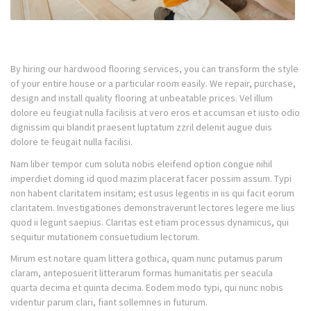
By hiring our hardwood flooring services, you can transform the style
of your entire house or a particular room easily. We repair, purchase,
design and install quality flooring at unbeatable prices. Vel illum
dolore eu feugiat nulla facilisis at vero eros et accumsan et iusto odio
dignissim qui blandit praesent luptatum zzril delenit augue duis
dolore te feugait nulla facilisi.
Nam liber tempor cum soluta nobis eleifend option congue nihil
imperdiet doming id quod mazim placerat facer possim assum. Typi
non habent claritatem insitam; est usus legentis in iis qui facit eorum
claritatem. Investigationes demonstraverunt lectores legere me lius
quod ii legunt saepius. Claritas est etiam processus dynamicus, qui
sequitur mutationem consuetudium lectorum.
Mirum est notare quam littera gothica, quam nunc putamus parum
claram, anteposuerit litterarum formas humanitatis per seacula
quarta decima et quinta decima. Eodem modo typi, qui nunc nobis
videntur parum clari, fiant sollemnes in futurum.