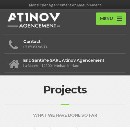
Mensuisier Agencement et Ameublement
MENU
Contact
05.65.63.96.33
Eric Santafé SARL Atinov Agencement
La Maurie, 12300 Livinhac-le-Haut
Projects
WHAT WE HAVE DONE SO FAR