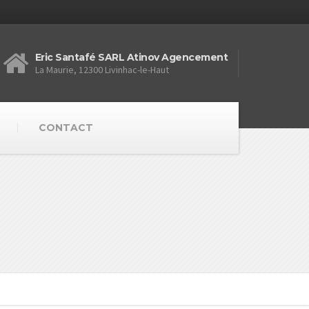
Eric Santafé SARL Atinov Agencement
La Maurie, 12300 Livinhac-le-Haut
CONTACT