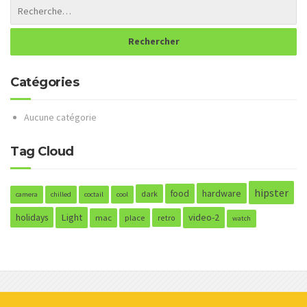
Catégories
Aucune catégorie
Tag Cloud
hipster
hardware
food
dark
camera
chilled
coctail
cool
holidays
Light
video-2
mac
place
retro
watch