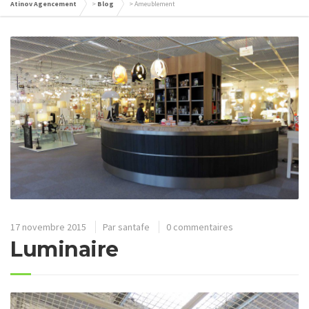
Atinov Agencement
>
Blog
>
Ameublement
17 novembre 2015
Par
santafe
0 commentaires
Luminaire