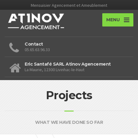
Mensuisier Agencement et Ameublement
MENU
Contact
05.65.63.96.33
Eric Santafé SARL Atinov Agencement
La Maurie, 12300 Livinhac-le-Haut
Projects
WHAT WE HAVE DONE SO FAR