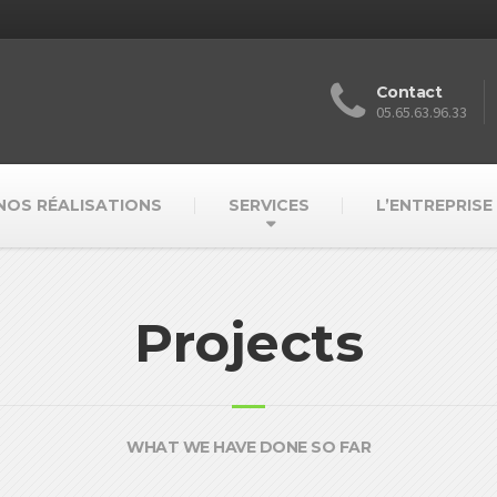
Contact
05.65.63.96.33
NOS RÉALISATIONS
SERVICES
L’ENTREPRISE
Projects
WHAT WE HAVE DONE SO FAR