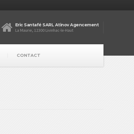
Eric Santafé SARL Atinov Agencement
La Maurie, 12300 Livinhac-le-Haut
CONTACT